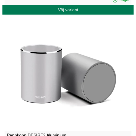
I lager
Väj variant
Pennkopp DESIRE2 Aluminium