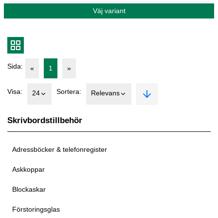
Väj variant
Sida:
«
1
»
Visa:
Sortera:
24
Relevans
Skrivbordstillbehör
Adressböcker & telefonregister
Askkoppar
Blockaskar
Förstoringsglas