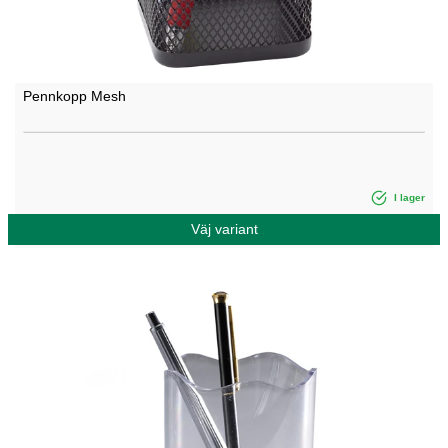
Pennkopp Mesh
I lager
Väj variant