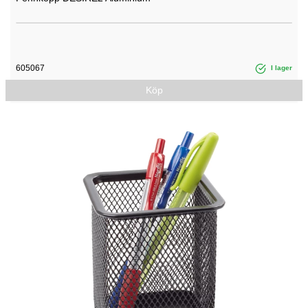
605067
I lager
Köp