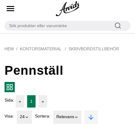
HEM
KONTORSMATERIAL
SKRIVBORDSTILLBEHÖR
Pennställ
Sida:
«
1
»
Visa:
Sortera:
24
Relevans