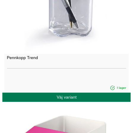
Pennkopp Trend
I lager
Väj variant