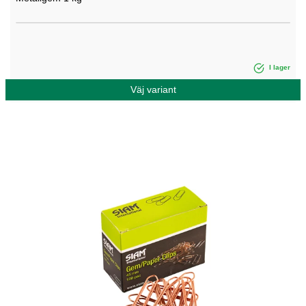
I lager
Väj variant