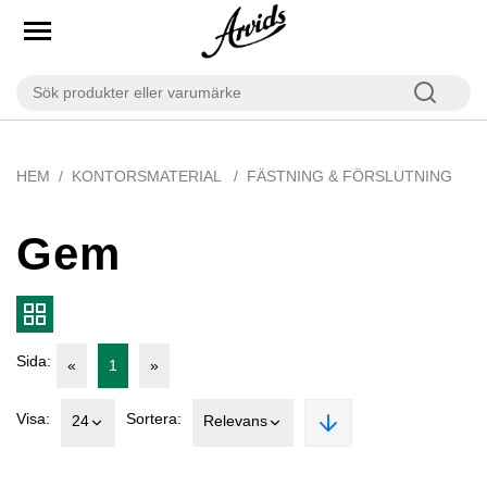
HEM
KONTORSMATERIAL
FÄSTNING & FÖRSLUTNING
Gem
Sida:
«
1
»
Visa:
Sortera:
24
Relevans