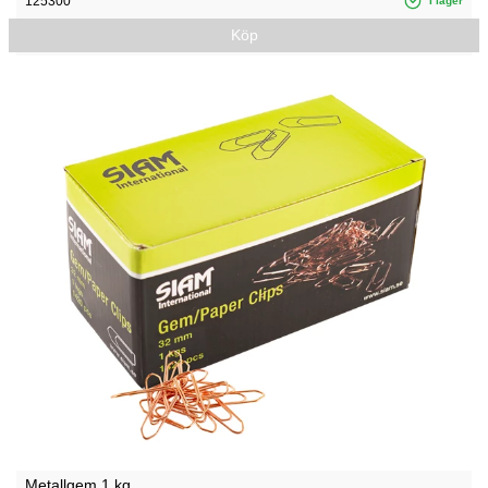
125300
I lager
Köp
Metallgem 1 kg