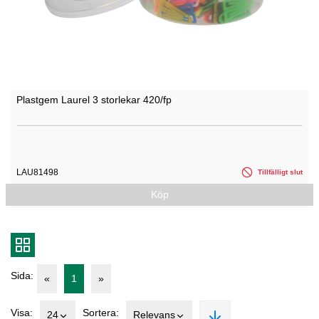
Plastgem Laurel 3 storlekar 420/fp
LAU81498
Tillfälligt slut
Köp
Sida:
«
1
»
Visa:
Sortera:
24
Relevans