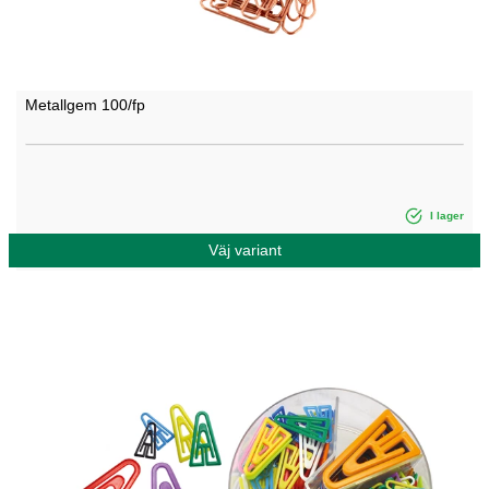
Metallgem 100/fp
I lager
Väj variant