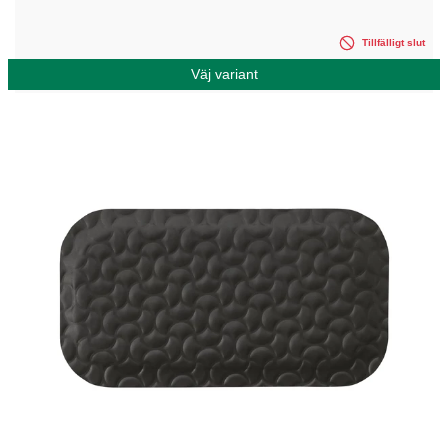
Tillfälligt slut
Väj variant