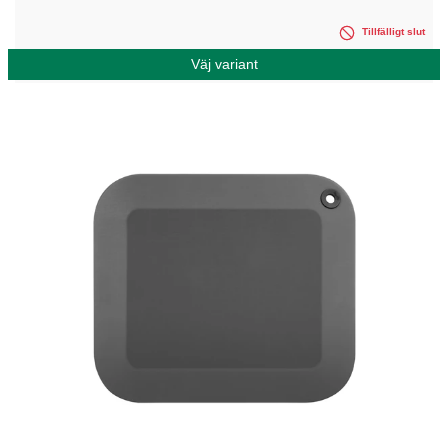
Tillfälligt slut
Väj variant