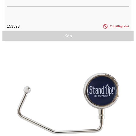
153593
Tillfälligt slut
Köp