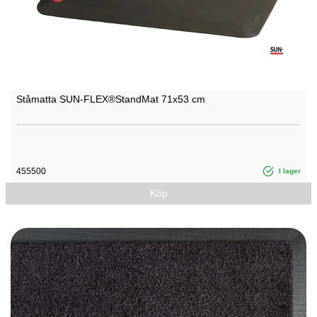
Ståmatta SUN-FLEX®StandMat 71x53 cm
455500
I lager
Köp