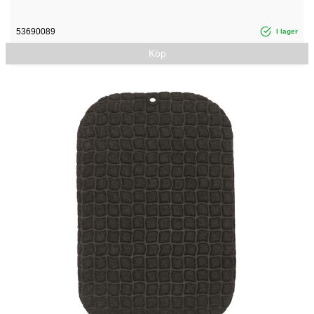
53690089
I lager
Köp