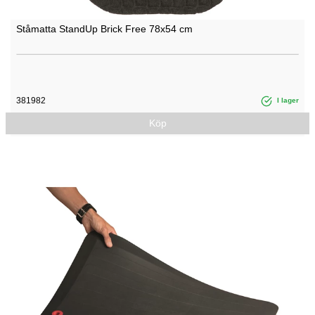
Ståmatta StandUp Brick Free 78x54 cm
381982
I lager
Köp