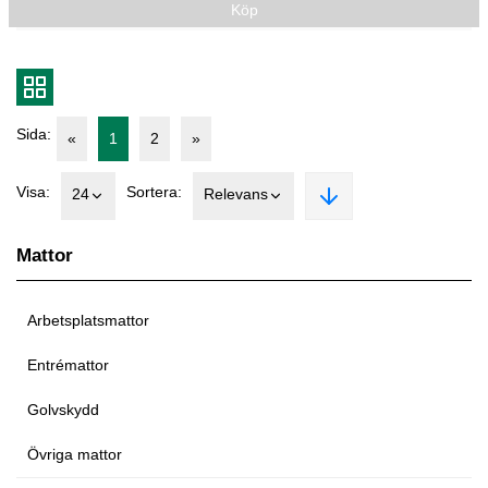
Köp
Sida:
«
1
2
»
Visa:
Sortera:
24
Relevans
Mattor
Arbetsplatsmattor
Entrémattor
Golvskydd
Övriga mattor