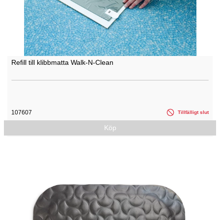
Refill till klibbmatta Walk-N-Clean
107607
Tillfälligt slut
Köp