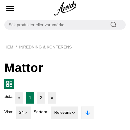
HEM
INREDNING & KONFERENS
Mattor
Sida:
«
1
2
»
Visa:
Sortera:
24
Relevans