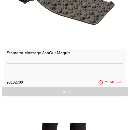
Ståmatta Massage JobOut Moguls
93162700
Tillfälligt slut
Köp