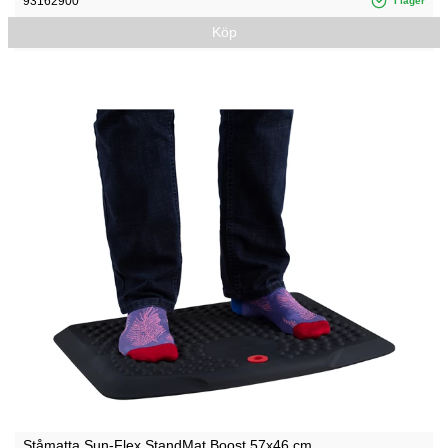
93162900
I lager
Köp
Ståmatta Sun-Flex StandMat Boost 57x46 cm