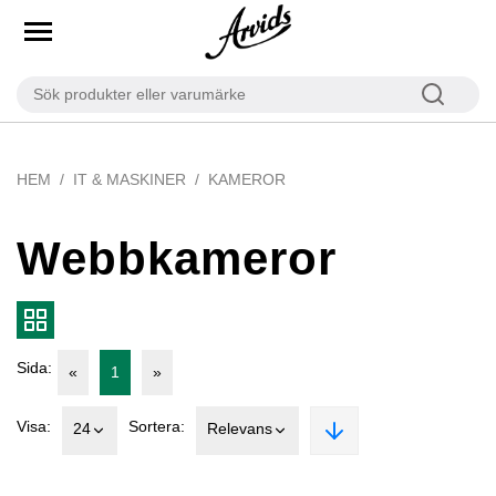
HEM
IT & MASKINER
KAMEROR
Webbkameror
Sida:
«
1
»
Visa:
Sortera:
24
Relevans