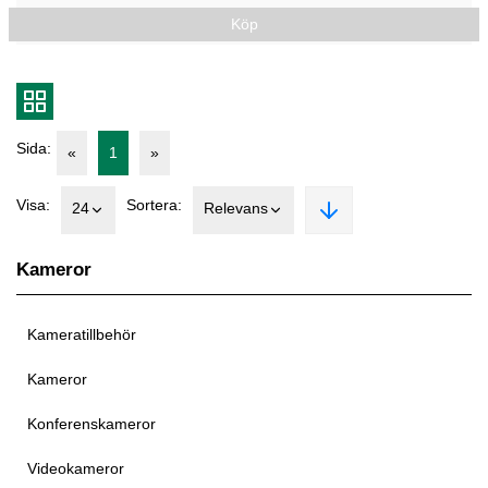
Köp
Sida:
«
1
»
Visa:
Sortera:
24
Relevans
Kameror
Kameratillbehör
Kameror
Konferenskameror
Videokameror