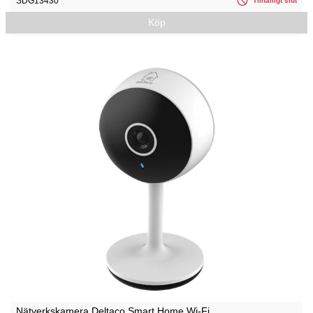
SDG13430
Tillfälligt slut
Köp
Nätverkskamera Deltaco Smart Home Wi-Fi