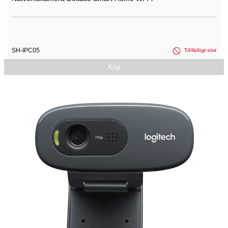
SH-IPC05
Tillfälligt slut
Köp