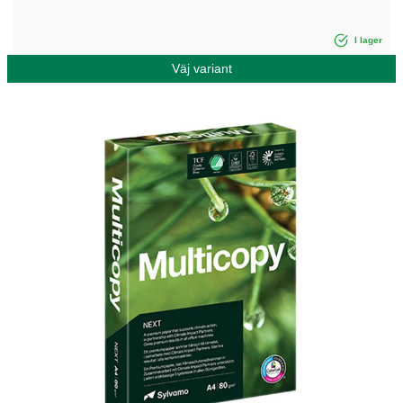
I lager
Väj variant