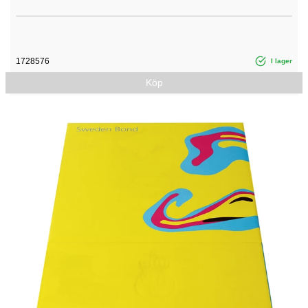
1728576
I lager
Köp