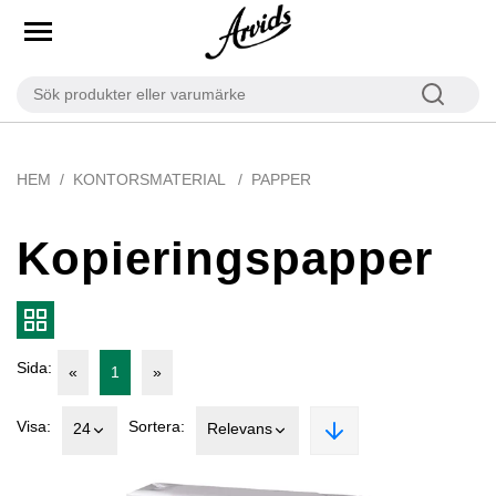
HEM
KONTORSMATERIAL
PAPPER
Kopieringspapper
Sida:
«
1
»
Visa:
Sortera:
24
Relevans