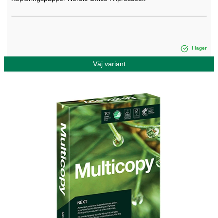
I lager
Väj variant