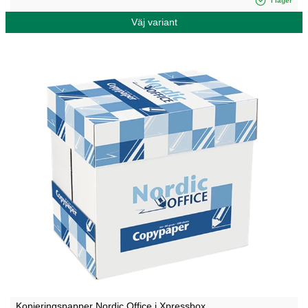
I lager
Väj variant
Kopieringspapper Nordic Office i Xpressbox