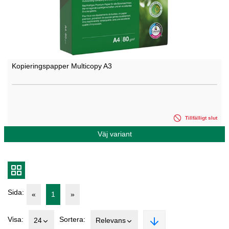
Kopieringspapper Multicopy A3
Tillfälligt slut
Väj variant
Sida:
«
1
»
Visa:
Sortera:
24
Relevans