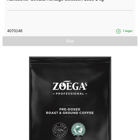
4070146
I lager
Köp