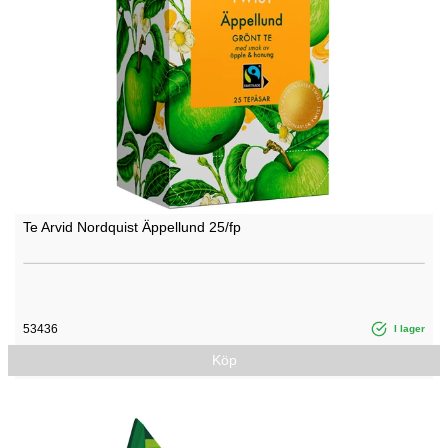
Te Arvid Nordquist Äppellund 25/fp
53436
I lager
Köp