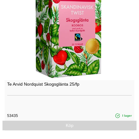
Te Arvid Nordquist Skogsglänta 25/fp
53435
I lager
Köp