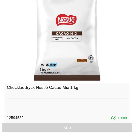
Chockladdryck Nestlé Cacao Mix 1 kg
12594532
I lager
Köp