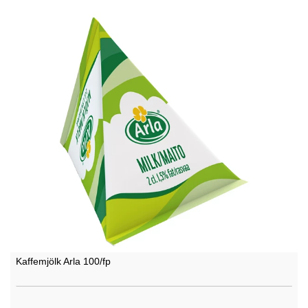
Kaffemjölk Arla 100/fp