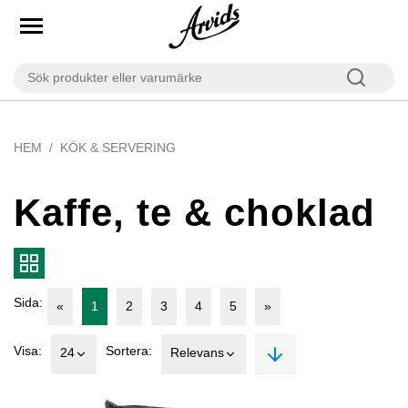
HEM
KÖK & SERVERING
Kaffe, te & choklad
Sida:
«
1
2
3
4
5
»
Visa:
Sortera:
24
Relevans