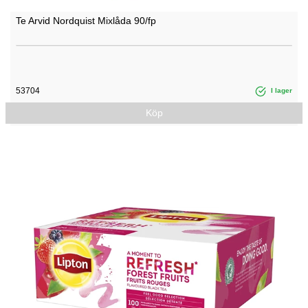
Te Arvid Nordquist Mixlåda 90/fp
53704
I lager
Köp