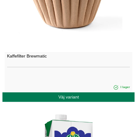
Kaffefilter Brewmatic
I lager
Väj variant