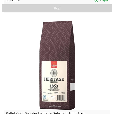
36731050
I lager
Köp
Kaffebönor Gevalia Heritage Selection 1853 1 kg