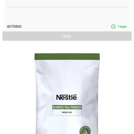
4070950
I lager
Köp