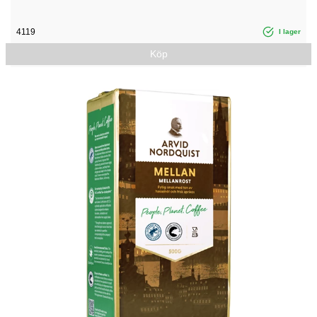
4119
I lager
Köp