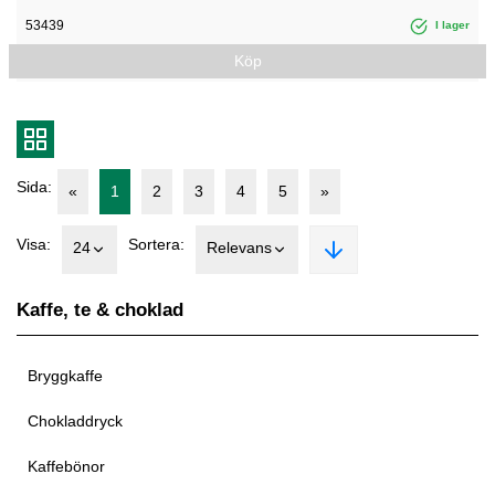
53439
I lager
Köp
Sida:
«
1
2
3
4
5
»
Visa:
Sortera:
24
Relevans
Kaffe, te & choklad
Bryggkaffe
Chokladdryck
Kaffebönor