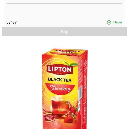
53437
I lager
Köp