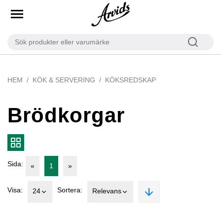
HEM
KÖK & SERVERING
KÖKSREDSKAP
Brödkorgar
Sida:
«
1
»
Visa:
Sortera:
24
Relevans