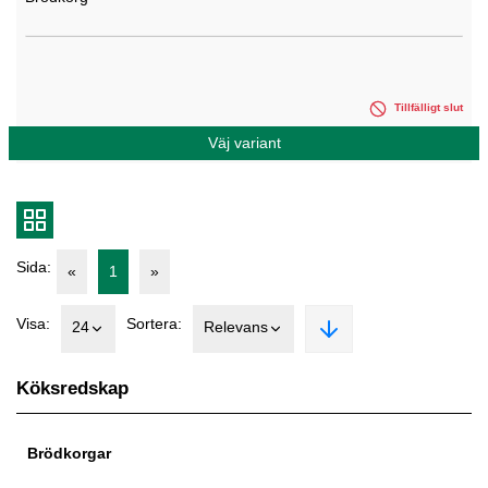
Tillfälligt slut
Väj variant
Sida:
«
1
»
Visa:
Sortera:
24
Relevans
Köksredskap
Brödkorgar