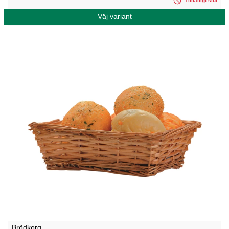
Tillfälligt slut
Väj variant
Brödkorg