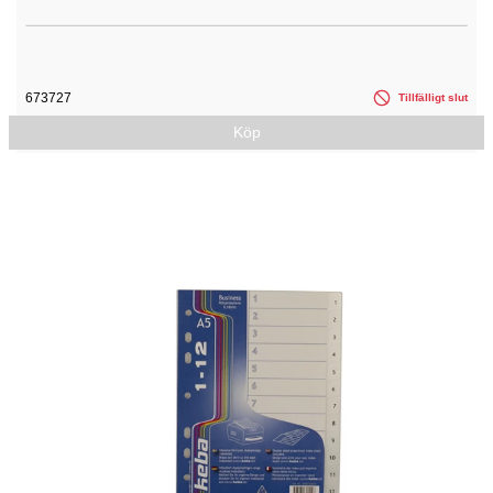
673727
Tillfälligt slut
Köp