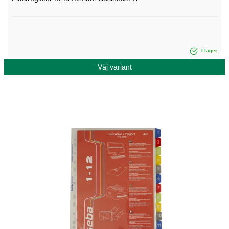
I lager
Väj variant