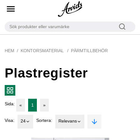
HEM
KONTORSMATERIAL
PÄRMTILLBEHÖR
Plastregister
Sida:
«
1
»
Visa:
Sortera:
24
Relevans