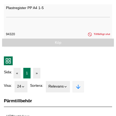
Plastregister PP A4 1-5
94320
Tillfälligt slut
Köp
Sida:
«
1
»
Visa:
Sortera:
24
Relevans
Pärmtillbehör