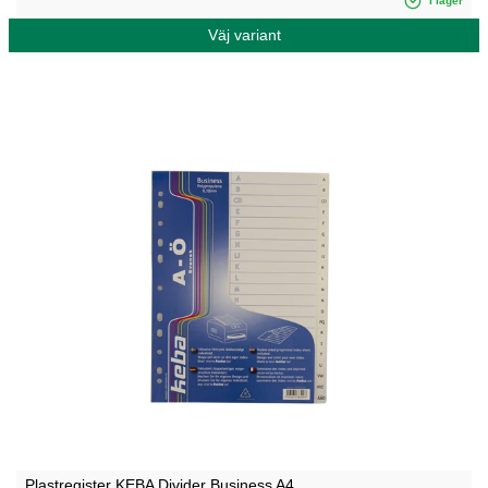
I lager
Väj variant
Plastregister KEBA Divider Business A4